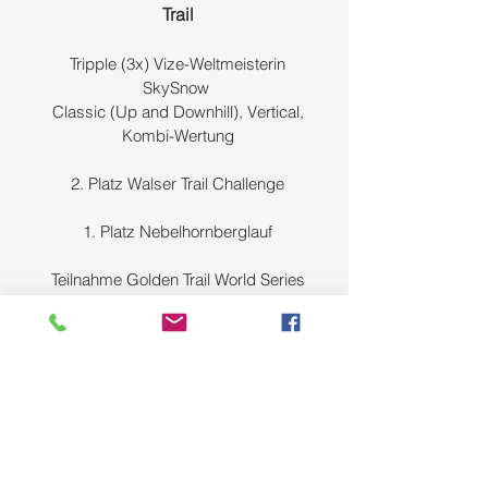
Trail
Tripple (3x) Vize-Weltmeisterin
SkySnow
Classic (Up and Downhill), Vertical,
Kombi-Wertung
​2. Platz Walser Trail Challenge
1. Platz Nebelhornberglauf
Teilnahme Golden Trail World Series
Finale Locarno
2023
Triathlon
Mehrere Starts 1. Triathlon