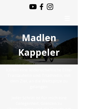
Madlen
Kappeler
Ich bin eine leidenschaftliche Elite-
Trailläuferin und Triathletin, mit
dem Ziel, an die Weltspitze zu
gelangen.
Jeder Schritt ist für mich eine
Gelegenheit, Grenzen zu
überschreiten und die Freude am