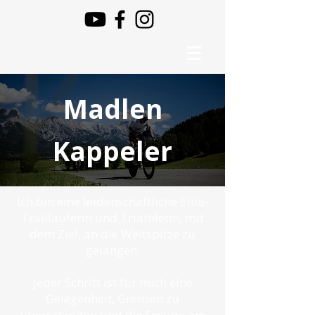
Madlen
Kappeler
Ich bin eine leidenschaftliche Elite-
Trailläuferin und Triathletin, mit
dem Ziel, an die Weltspitze zu
gelangen.
Jeder Schritt ist für mich eine
Gelegenheit, Grenzen zu
überschreiten und die Freude am