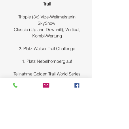
Trail
Tripple (3x) Vize-Weltmeisterin
SkySnow
Classic (Up and Downhill), Vertical,
Kombi-Wertung
​2. Platz Walser Trail Challenge
1. Platz Nebelhornberglauf
Teilnahme Golden Trail World Series
Finale Locarno
2023
Triathlon
Mehrere Starts 1. Triathlon