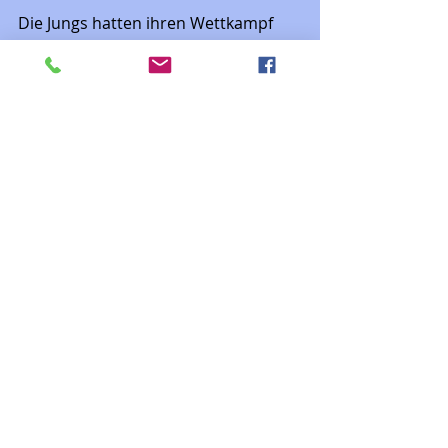
Die Jungs hatten ihren Wettkampf 
um 10 Uhr. Wir liefen uns derweil 
aus und anschließend ging es zurück 
zum Hotel. Es wurde geduscht, 
Mittag gegessen und danach 
machten wir uns auf den langen 
Heimweg. 
Mitternacht lag ich dann endlich im 
Bett - eine lange Reise. 
Birmingham war ein weiterer guter 
Trainingswettkampf und ich konnte 
wieder viel dazu lernen. Cross 
Country ist wirkliche eine Sache für 
sich - so viel ist mir klar.
In 2 Wochen zählt es dann, denn 
dort stehen die C-USA Conference 