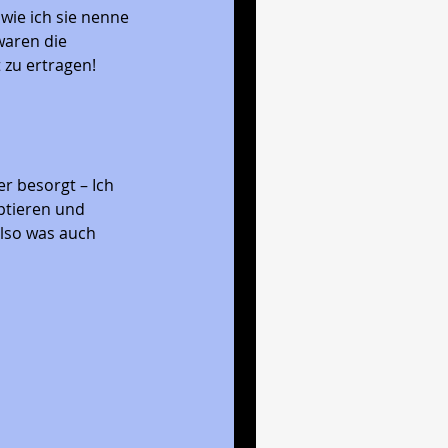
wie ich sie nenne 
waren die 
zu ertragen! 
r besorgt – Ich 
ptieren und 
Also was auch 