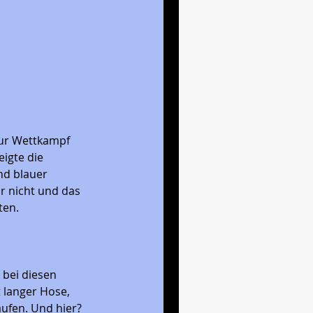
zur Wettkampf 
eigte die 
nd blauer 
r nicht und das 
en. 
bei diesen 
langer Hose, 
ufen. Und hier? 