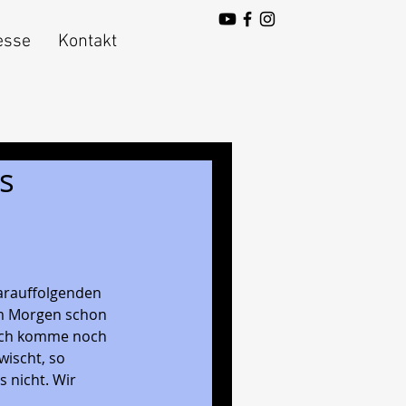
esse
Kontakt
s
arauffolgenden 
am Morgen schon 
r ich komme noch 
wischt, so 
 nicht. Wir 