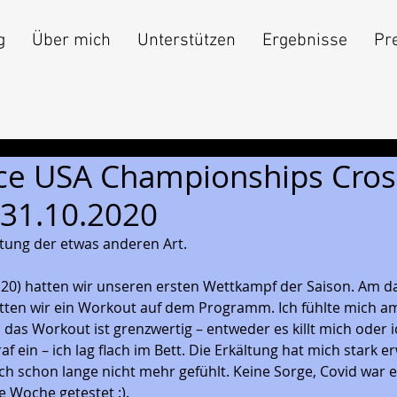
g
Über mich
Unterstützen
Ergebnisse
Pr
ce USA Championships Cros
 31.10.2020
tung der etwas anderen Art. 
.20) hatten wir unseren ersten Wettkampf der Saison. Am d
atten wir ein Workout auf dem Programm. Ich fühlte mich 
e, das Workout ist grenzwertig – entweder es killt mich ode
f ein – ich lag flach im Bett. Die Erkältung hat mich stark er
h schon lange nicht mehr gefühlt. Keine Sorge, Covid war es
 Woche getestet :).