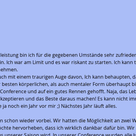
lleistung bin ich für die gegebenen Umstände sehr zufrieden
n. Ich war am Limit und es war riskant zu starten. Ich kann 
nehmen. 
ch mit einem traurigen Auge davon, Ich kann behaupten, da
besten körperlichen, als auch mentaler Form überhaupt bin
ie Conference und auf ein gutes Rennen gehofft. Naja, das L
zeptieren und das Beste daraus machen! Es kann nicht imm
 ja noch ein Jahr vor mir ;) Nächstes Jahr läuft alles. 
son schon wieder vorbei. Wir hatten die Möglichkeit an zwei
chte hervorheben, dass ich wirklich dankbar dafür bin. Wir 
s unserer Saison wird. In unserer Conference wurden alle 