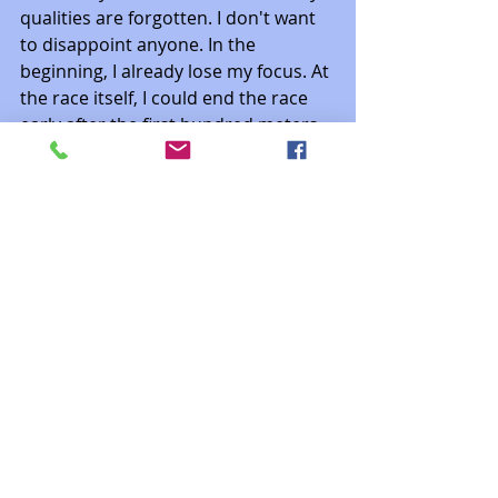
qualities are forgotten. I don't want 
to disappoint anyone. In the 
beginning, I already lose my focus. At 
the race itself, I could end the race 
early after the first hundred meters. 
Thank God I have myself so far under 
control that I don't do that. However, 
I feel paralyzed at times. It is like a 
devil's spiral. 
Self-criticism is piling up; I'm not 
satisfied with my results. Sure, I can 
do much better. I show it every day 
in training. I am in a quandary. I run 
the distances faster and more 
relaxed in training, and I can't do it in 
the competition?  I am disappointed. 
My self-confidence and 