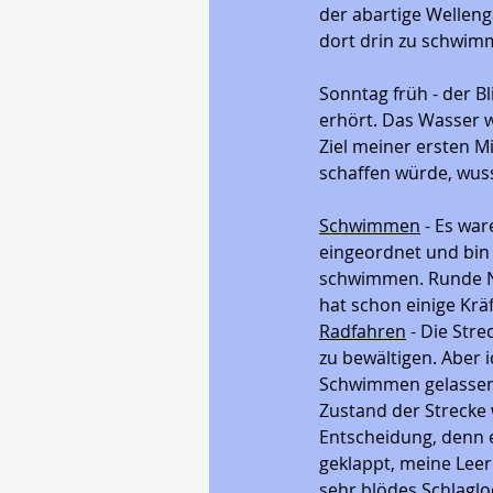
der abartige Welleng
dort drin zu schwim
Sonntag früh - der Bl
erhört. Das Wasser w
Ziel meiner ersten M
schaffen würde, wuss
Schwimmen
 - Es wa
eingeordnet und bin 
schwimmen. Runde Nu
hat schon einige Kräf
Radfahren
 - Die Str
zu bewältigen. Aber i
Schwimmen gelassen 
Zustand der Strecke w
Entscheidung, denn e
geklappt, meine Leere
sehr blödes Schlagloc