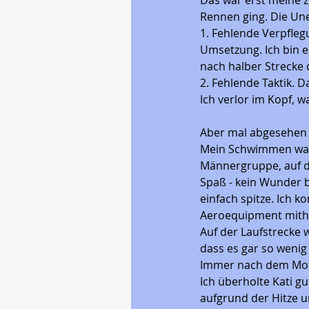
Das war erst meine z
Rennen ging. Die Un
1. Fehlende Verpfleg
Umsetzung. Ich bin e
nach halber Strecke 
2. Fehlende Taktik. 
Ich verlor im Kopf, w
Aber mal abgesehen d
Mein Schwimmen war s
Männergruppe, auf 
Spaß - kein Wunder b
einfach spitze. Ich 
Aeroequipment mithal
Auf der Laufstrecke 
dass es gar so wenig 
Immer nach dem Mott
Ich überholte Kati gu
aufgrund der Hitze 