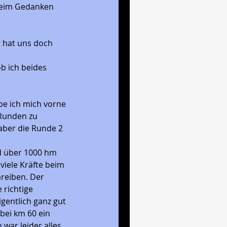
 beim Gedanken 
t hat uns doch 
b ich beides 
be ich mich vorne 
 Runden zu 
ber die Runde 2 
nd über 1000 hm 
viele Kräfte beim 
reiben. Der 
 richtige 
gentlich ganz gut 
bei km 60 ein 
war leider alles 