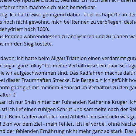
weite Olympische Distanz, weshalb ich noch ziemlich unerfa
erfahrenheit machte sich auch bemerkbar.
ung. Ich hatte zwar genügend dabei - aber es haperte an d
s noch nicht gewohnt, mich bei Rennen zu verpflegen; desha
dehydriert hoch 1000.
Das Rennen währenddessen zu analysieren und zu planen war
as mir den Sieg kostete. 
avon; ich hatte beim Allgäu Triathlon einen verdammt gute
ogar ganz "okay" für meine Verhältnisse; ein paar Schläge
die wir aufgeschwommen sind. Das Radfahren machte dafü
ei dieser Traumhaften Strecke. Die Berge bin ich gefühlt ho
konnte ganz gut mit meinem Rennrad im Verhältnis zu den ga
ten ;) 
war ich nur 5min hinter der Führenden Katharina Krüger. Ich
ist! Ich lief einen ruhigen Schritt und sammelte nach der Rei
o: Beim Laufen aufholen und Athleten einsammeln was geht
t 3km vor dem Ziel - mein Fehler. Ich lief vorbei, ohne Nach
und der fehlenden Ernährung nicht mehr ganz so stark. Das