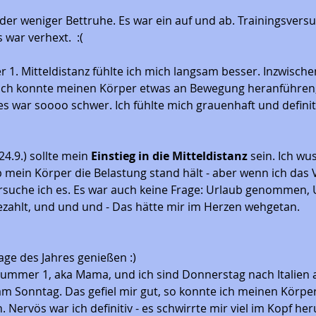
r weniger Bettruhe. Es war ein auf und ab. Trainingsvers
war verhext.  :( 
r 1. Mitteldistanz fühlte ich mich langsam besser. Inzwische
Ich konnte meinen Körper etwas an Bewegung heranführen, 
 war soooo schwer. Ich fühlte mich grauenhaft und definitiv
4.9.) sollte mein 
Einstieg in die Mitteldistanz
 sein. Ich wus
b mein Körper die Belastung stand hält - aber wenn ich das 
rsuche ich es. Es war auch keine Frage: Urlaub genommen, 
ezahlt, und und und - Das hätte mir im Herzen wehgetan. 
 
ge des Jahres genießen :) 
ummer 1, aka Mama, und ich sind Donnerstag nach Italien 
 am Sonntag. Das gefiel mir gut, so konnte ich meinen Körpe
Nervös war ich definitiv - es schwirrte mir viel im Kopf her