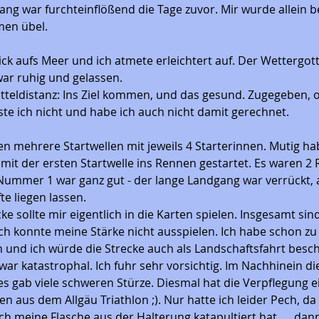
ang war furchteinflößend die Tage zuvor. Mir wurde allein
men übel.
ick aufs Meer und ich atmete erleichtert auf. Der Wettergot
ar ruhig und gelassen.
itteldistanz: Ins Ziel kommen, und das gesund. Zugegeben, o
te ich nicht und habe ich auch nicht damit gerechnet. 
ren mehrere Startwellen mit jeweils 4 Starterinnen. Mutig ha
mit der ersten Startwelle ins Rennen gestartet. Es waren 2
mmer 1 war ganz gut - der lange Landgang war verrückt, a
te liegen lassen.
ecke sollte mir eigentlich in die Karten spielen. Insgesamt si
ch konnte meine Stärke nicht ausspielen. Ich habe schon zu 
und ich würde die Strecke auch als Landschaftsfahrt besch
ar katastrophal. Ich fuhr sehr vorsichtig. Im Nachhinein die
s gab viele schweren Stürze. Diesmal hat die Verpflegung ei
n aus dem Allgäu Triathlon ;). Nur hatte ich leider Pech, da 
h meine Flasche aus der Halterung katapultiert hat.  ...dann 