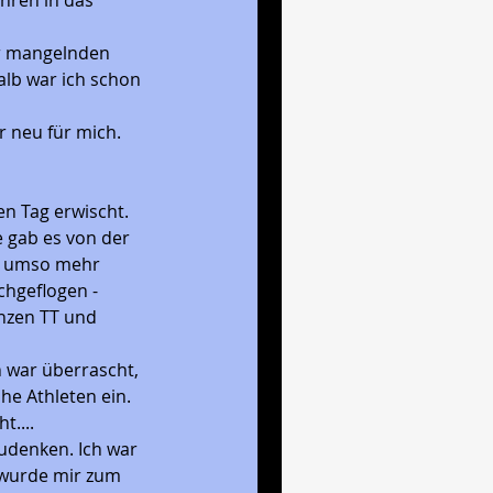
hren in das 
er mangelnden 
lb war ich schon 
 neu für mich. 
n Tag erwischt. 
 gab es von der 
r umso mehr 
chgeflogen - 
nzen TT und 
 war überrascht, 
he Athleten ein. 
....
zudenken. Ich war 
 wurde mir zum 